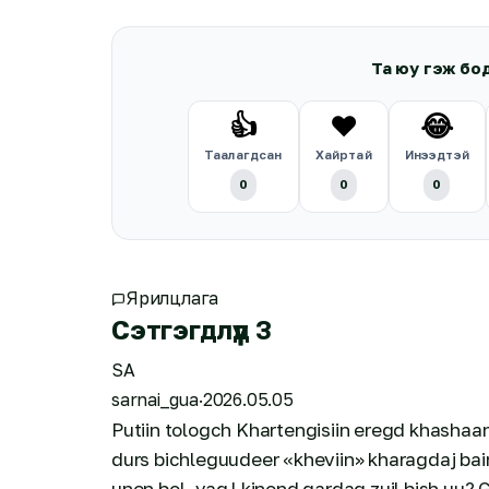
Та юу гэж бо
👍
❤️
😂
Таалагдсан
Хайртай
Инээдтэй
0
0
0
Ярилцлага
Сэтгэгдлүүд
3
SA
sarnai_gua
·
2026.05.05
Putiin tologch Khartengisiin eregd khashaa
durs bichleguudeer «kheviin» kharagdaj ba
unen bol, yag l kinond gardag zuil bish uu? 