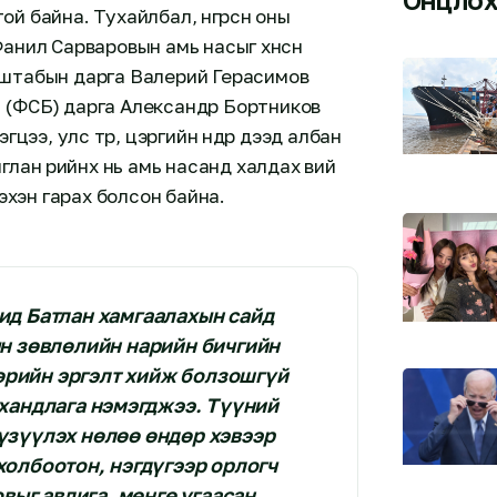
 байна. Тухайлбал, өнгөрсөн оны
нил Сарваровын амь насыг хөнөөсөн
 штабын дарга Валерий Герасимов
 (ФСБ) дарга Александр Бортников
цээ, улс төр, цэргийн өндөр дээд албан
лан өөрийнх нь амь насанд халдах вий
ээхэн гарах болсон байна.
ид Батлан хамгаалахын сайд
н зөвлөлийн нарийн бичгийн
өрийн эргэлт хийж болзошгүй
 хандлага нэмэгджээ. Түүний
үзүүлэх нөлөө өндөр хэвээр
холбоотон, нэгдүгээр орлогч
выг авлига, мөнгө угаасан