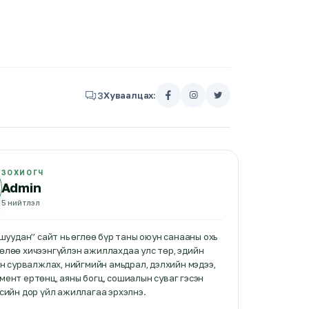
3
Хуваалцах:
ЗОХИОГЧ
Admin
5
нийтлэл
 шуудан” сайт нь өглөө бүр таны оюун санааны охь
өлөө хичээнгүйлэн ажиллахдаа улс төр, эдийн
эн сурвалжлах, нийгмийн амьдрал, дэлхийн мэдээ,
ент ертөнц, аяны богц, сошиалын суваг гэсэн
сийн дор үйл ажиллагаа эрхэлнэ.