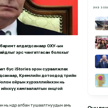
ЭНЭ ЗОХ
 баримт алдагдсанаар ОХУ-ын
байдлыг эрс чангатгасан болохыг
ат бус iStories эрэн сурвалжлах
рдсанаар, Кремлийн дотоодод төрийн
 болон ойрын хүрээллийнхэн нь
 ийнхүү хамгаалалтын онцгой
ан нь өндөр албан тушаалтнуудын амь
Онцлох