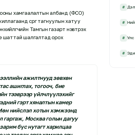
#
Дэл
лбооны хамгаалалтын албанд (ФСО)
жиллагаанд сөрөг тагнуулын хатуу
#
Ний
нхийлөгчийн Тамгын газарт нэвтрэх
үе шаттай шалгалтад орох
#
Улс 
#
Эди
ээллийн ажилтнууд зөвхөн
тас ашиглах, тогооч, бие
ийн тээврээр үйлчлүүлэхийг
эдний гэрт хяналтын камер
Мөн нийслэл хотын хэмжээнд
л гаргаж, Москва голын дагуу
 зарим бүс нутагт харилцаа
 үе таслах арга хэмжээ авч