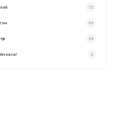
хий
72
гэм
69
төр
29
йн засаг
2