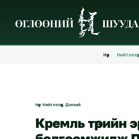
Нүүр
Нийтлэлүү
Нүүр
/
Нийтлэлүүд
/
Дэлхий
Кремль төрийн 
болгоомжилж П