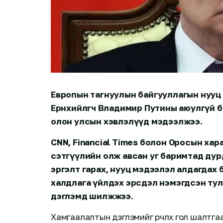
Европын тагнуулын байгууллагын нууц
Ерөнхийлөгч Владимир Путины аюулгүй 
олон улсын хэвлэлүүд мэдээлжээ.
CNN, Financial Times болон Оросын хара
сэтгүүлийн олж авсан уг баримтад ду
эргэлт гарах, нууц мэдээлэл алдагдах
халдлага үйлдэх эрсдэл нэмэгдсэн тул
дэглэмд шилжжээ.
Хамгаалалтын дэглэмийг өөрчлөх гол шалтга