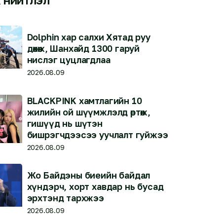
Dolphin хар салхи Хятад руу
дөхөж, Шанхайд 1300 гаруй
нислэг цуцлагдлаа
2026.08.09
BLACKPINK хамтлагийн 10
жилийн ой шүүмжлэлд өртөж,
гишүүд нь шүтэн
бишрэгчдээсээ уучлалт гуйжээ
2026.08.09
Жо Байдэны биеийн байдал
хүндэрч, хорт хавдар нь бусад
эрхтэнд тархжээ
2026.08.09