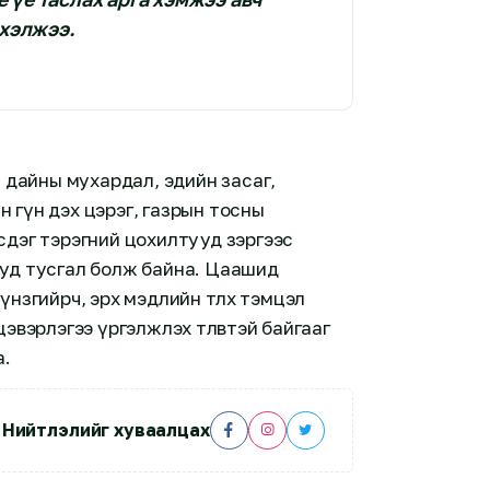
хэлжээ.
ь дайны мухардал, эдийн засаг,
 гүн дэх цэрэг, газрын тосны
сдэг тэрэгний цохилтууд зэргээс
уд тусгал болж байна. Цаашид
нзгийрч, эрх мэдлийн төлөөх тэмцэл
эвэрлэгээ үргэлжлэх төлөвтэй байгааг
а.
Нийтлэлийг хуваалцах