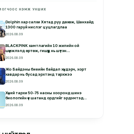
ИОГЧООС НЭМЖ УНШИХ
Dolphin хар салхи Хятад руу дөхөж, Шанхайд
1300 гаруй нислэг цуцлагдлаа
2026.08.09
BLACKPINK хамтлагийн 10 жилийн ой
шүүмжлэлд өртөж, гишүүд нь шүтэн
бишрэгчдээсээ уучлалт гуйжээ
2026.08.09
Жо Байдэны биеийн байдал хүндэрч, хорт
хавдар нь бусад эрхтэнд тархжээ
2026.08.09
Хүний тархи 50-75 насны хооронд шинэ
биологийн үе шатанд ордгийг эрдэмтэд
илрүүлжээ
2026.08.09
 нийтлэл