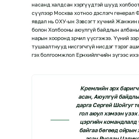
насанд халдсан хэргүүдтэй шууд холбоотой
сүүлээр Москва хотноо дэслэгч генерал Фа
явдал нь ОХУ-ын Зэвсэгт хүчний Жанжин
болон Холбооны аюулгүй байдлын албаны
нарын хооронд зөрчил үүсгэжээ. Үүний зэрэг
тушаалтнууд нисгэгчгүй нисдэг тэрэг ашиг
гэх болгоомжлол Ерөнхийлөгчийн зүгээс их
Кремлийн эрх баригч
асан, Аюулгүй байдлы
дарга Сергей Шойгуг т
гол аюул хэмээн үзэх
цэргийн командлалд 
байгаа бөгөөд ойрын 
асан Руслан Цалико