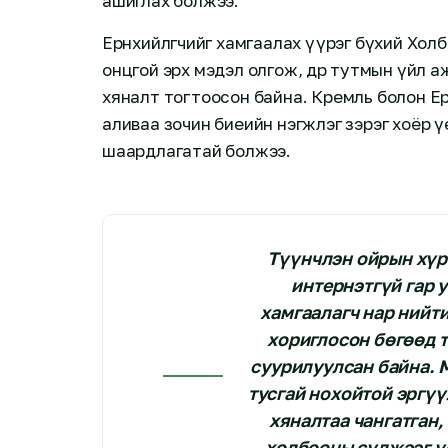
ашиглах болжээ.
Ерөнхийлөгчийг хамгаалах үүрэг бүхий Хо
онцгой эрх мэдэл олгож, өдөр тутмын үйл а
хяналт тогтоосон байна. Кремль болон Ерө
аливаа зочин биеийн нэгжлэг зэрэг хоёр 
шаардлагатай болжээ.
Түүнчлэн ойрын хүр
интернэтгүй гар у
хамгаалагч нар нийт
хориглосон бөгөөд т
суурилуулсан байна. 
тусгай нохойтой эргүү
хяналтаа чангатган,
холбооны сүлжээг үе