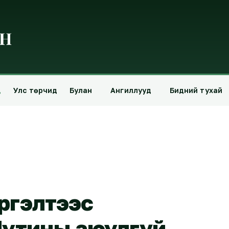
д
Улс төрчид
Булан
Ангиллууд
Бидний тухай
эргэлтээс
утины аюулгүй