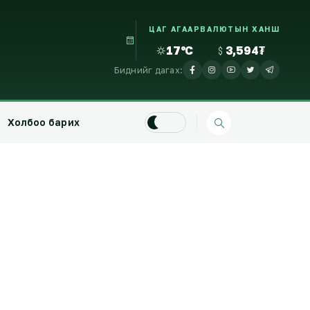
ЦАГ АГААР
ВАЛЮТЫН ХАНШ
17°C
3,594₮
Биднийг дагах:
Холбоо барих