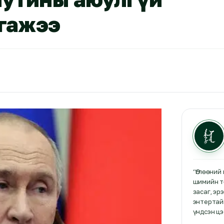
тгажээ
“Өглөөний
шимийн т
засаг, эр
энтертайм
үндсэн цэ