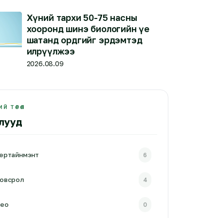
Хүний тархи 50-75 насны
хооронд шинэ биологийн үе
шатанд ордгийг эрдэмтэд
илрүүлжээ
2026.08.09
Й ТӨРӨЛ
лууд
ертайнмэнт
6
овсрол
4
део
0