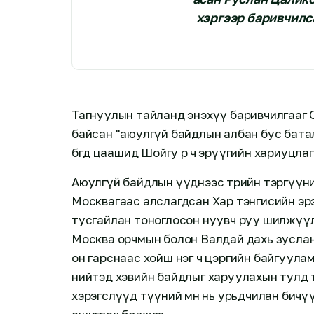
хэргээр баривчилс
Тагнуулын тайланд энэхүү баривчилгааг
байсан "аюулгүй байдлын албан бус батал
бөгөөд цаашид Шойгу өөрөө ч эрүүгийн хариу
Аюулгүй байдлын үүднээс төрийн тэргүүний 
Москвагаас алслагдсан Хар тэнгисийн эр
тусгайлан тоноглосон нуувч руу шилжүүл
Москва орчмын болон Валдай дахь зуслангийн
он гарснаас хойш нэг ч цэргийн байгуула
нийтэд хэвийн байдлыг харуулахын тулд 
хэрэгслүүд түүний өмнө нь урьдчилан бич