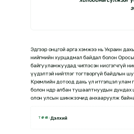
э
Эдгээр онцгой арга хэмжээ нь Украин дах
нийгмийн хурцадмал байдал болон Оросын
байгууламжуудад чиглэсэн нисгэгчгүй ни
үүдэлтэй нийтлэг тогтворгүй байдлын шу
Кремлийн дотоод дахь үл итгэлцэл улам гү
болон өндөр албан тушаалтнуудын дундах ц
олон улсын шинжээчид анхааруулж байн
Дэлхий
ТӨРӨЛ: