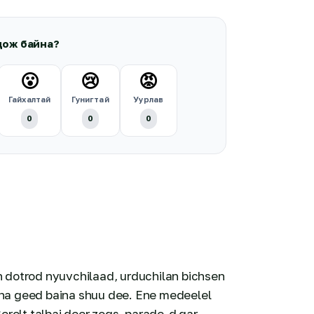
дож байна?
😮
😢
😡
Гайхалтай
Гунигтай
Уурлав
0
0
0
n dotrod nуuvchilaad, urduchilan bichsen
ina geed baina shuu dee. Ene medeelel
Gerelt talbai deer zogs, parade-d gar