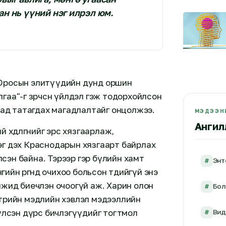
ан нь үүний нэг илрэл юм.
 Оросын элитүүдийн дунд оршин
гаа"-г зөрчсөн үйлдэл гэж тодорхойлсон
цлагад татагдах магадлалтайг онцолжээ.
МЭДЭЭНИ
Ангил
хөдөлгөөнийг эрс хязгаарлаж,
эг дэх Краснодарын хязгаарт байрлах
сэн байна. Тэрээр гэр бүлийн хамт
#
Энт
 өргөөндөө очихоо больсон төдийгүй энэ
мжид биечлэн очоогүй аж. Харин олон
#
Бол
төрийн мэдлийн хэвлэл мэдээллийн
үүлсэн дүрс бичлэгүүдийг тогтмол
#
Ви