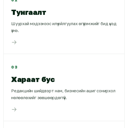
Тунгаалт
Шуурхай мэдээнээс илүү ойлгуулах өгүүлэмжийг бид үнэд
үзнэ.
→
03
Хараат бус
Редакцийн шийдвэрт нам, бизнесийн ашиг сонирхол
нөлөөлөхийг зөвшөөрдөггүй.
→