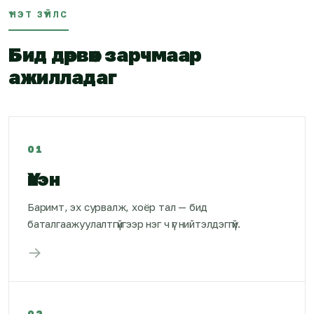
ҮНЭТ ЗҮЙЛС
Бид дөрвөн зарчмаар
ажилладаг
01
Үнэн
Баримт, эх сурвалж, хоёр тал — бид
баталгаажуулалтгүйгээр нэг ч үг нийтэлдэггүй.
→
02