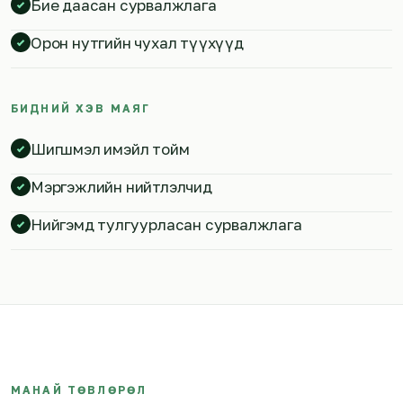
Бие даасан сурвалжлага
Орон нутгийн чухал түүхүүд
БИДНИЙ ХЭВ МАЯГ
Шигшмэл имэйл тойм
Мэргэжлийн нийтлэлчид
Нийгэмд тулгуурласан сурвалжлага
МАНАЙ ТӨВЛӨРӨЛ