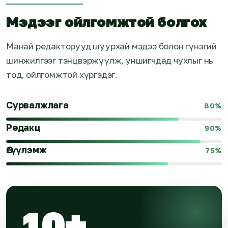
Мэдээг ойлгомжтой болгох
Манай редакторууд шуурхай мэдээ болон гүнзгий
шинжилгээг тэнцвэржүүлж, уншигчдад чухлыг нь
тод, ойлгомжтой хүргэдэг.
Сурвалжлага
80
%
Редакц
90
%
Өгүүлэмж
75
%
10+