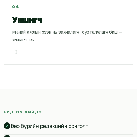
04
Уншигч
Манай ажлын эзэн нь захиалагч, сурталчлагч биш —
уншигч та.
→
БИД ЮУ ХИЙДЭГ
Өдөр бүрийн редакцийн сонголт