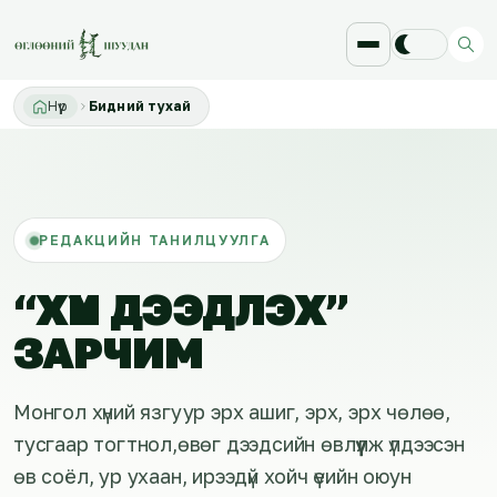
Нүүр
Бидний тухай
РЕДАКЦИЙН ТАНИЛЦУУЛГА
“ХҮН ДЭЭДЛЭХ”
ЗАРЧИМ
Монгол хүний язгуур эрх ашиг, эрх, эрх чөлөө,
тусгаар тогтнол,өвөг дээдсийн өвлүүлж үлдээсэн
өв соёл, ур ухаан, ирээдүй хойч үеийн оюун