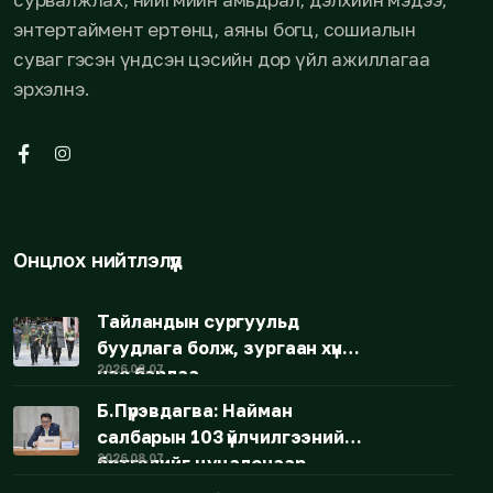
энтертаймент ертөнц, аяны богц, сошиалын
суваг гэсэн үндсэн цэсийн дор үйл ажиллагаа
эрхэлнэ.
Онцлох нийтлэлүүд
Тайландын сургуульд
буудлага болж, зургаан хүн
2026.08.07
нас барлаа
Б.Пүрэвдагва: Найман
салбарын 103 үйлчилгээний
2026.08.07
бүртгэлийг цуцалснаар
бизнес эрхлэхэд таатай