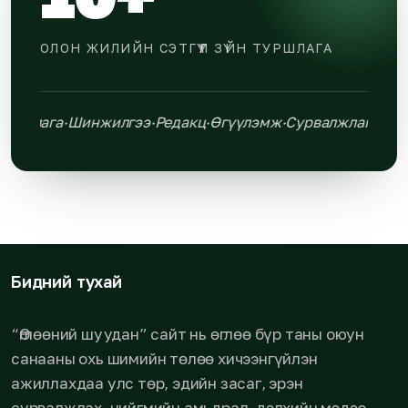
ОЛОН ЖИЛИЙН СЭТГҮҮЛ ЗҮЙН ТУРШЛАГА
алжлага
·
Шинжилгээ
·
Редакц
·
Өгүүлэмж
·
Сурвалжлага
·
Шин
Бидний тухай
“Өглөөний шуудан” сайт нь өглөө бүр таны оюун
санааны охь шимийн төлөө хичээнгүйлэн
ажиллахдаа улс төр, эдийн засаг, эрэн
сурвалжлах, нийгмийн амьдрал, дэлхийн мэдээ,