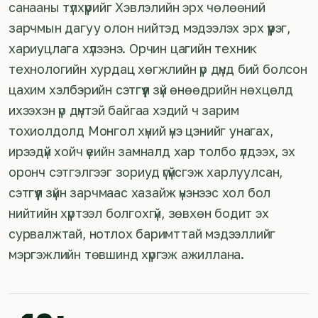
санааны түлхүүрийг Хэвлэлийн эрх чөлөөний
зарчмын дагуу олон нийтэд мэдээлэх эрх үүрэг,
хариуцлага хүлээнэ. Орчин цагийн техник
технологийн хурдац хөгжлийн үр дүнд бий болсон
цахим хэлбэрийн сэтгүүл зүй өнөөдрийн нөхцөлд
ихээхэн үр дүнтэй байгаа хэдий ч зарим
тохиолдолд Монгол хүний үнэ цэнийг унагах,
ирээдүй хойч үеийн замналд хар толбо үлдээх, эх
оронч сэтгэлгээг зориуд үгүйсгэж харлуулсан,
сэтгүүл зүйн зарчмаас хазайж үнэнээс хол бол
нийтийн хүртээл болгохгүй, зөвхөн бодит эх
сурвалжтай, нотлох баримттай мэдээллийг
мэргэжлийн төвшинд хүргэж ажиллана.