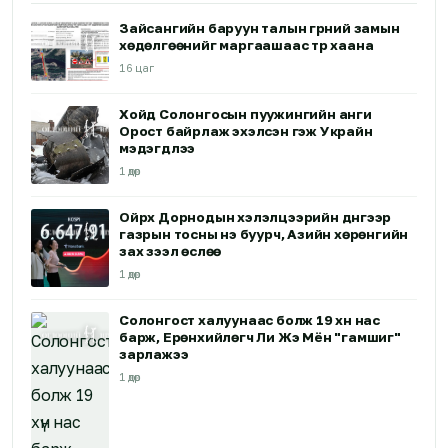
Зайсангийн баруун талын гүүрний замын
хөдөлгөөнийг маргаашаас түр хаана
16 цаг
Хойд Солонгосын пуужингийн анги
Орост байрлаж эхэлсэн гэж Украйн
мэдэгдлээ
1 өдөр
Ойрх Дорнодын хэлэлцээрийн дүнгээр
газрын тосны үнэ буурч, Азийн хөрөнгийн
зах зээл өслөө
1 өдөр
Солонгост халуунаас болж 19 хүн нас
барж, Ерөнхийлөгч Ли Жэ Мён "гамшиг"
зарлажээ
1 өдөр