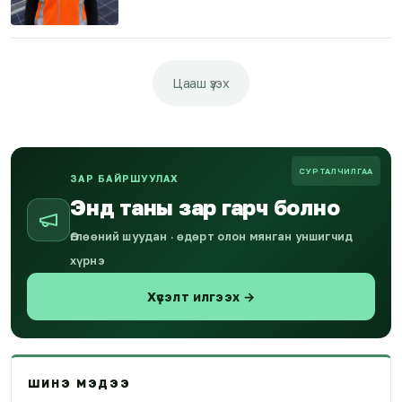
Цааш үзэх
СУРТАЛЧИЛГАА
ЗАР БАЙРШУУЛАХ
Энд таны зар гарч болно
Өглөөний шуудан · өдөрт олон мянган уншигчид
хүрнэ
Хүсэлт илгээх →
ШИНЭ МЭДЭЭ