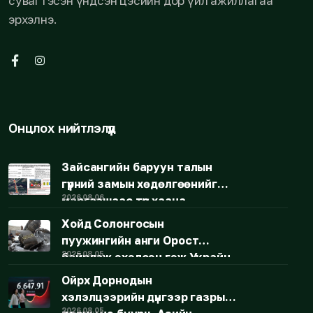
суваг гэсэн үндсэн цэсийн дор үйл ажиллагаа
эрхэлнэ.
Онцлох нийтлэлүүд
Зайсангийн баруун талын
гүүрний замын хөдөлгөөнийг
2026.08.06
маргаашаас түр хаана
Хойд Солонгосын
пуужингийн анги Орост
2026.08.05
байрлаж эхэлсэн гэж Украйн
мэдэгдлээ
Ойрх Дорнодын
хэлэлцээрийн дүнгээр газрын
2026.08.05