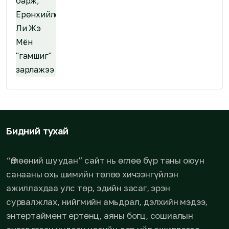
Бидний тухай
“Өглөөний шуудан” сайт нь өглөө бүр таны оюун
санааны охь шимийн төлөө хичээнгүйлэн
ажиллахдаа улс төр, эдийн засаг, эрэн
сурвалжлах, нийгмийн амьдрал, дэлхийн мэдээ,
энтертаймент ертөнц, аяны богц, сошиалын