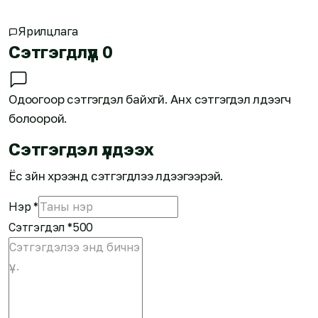
Ярилцлага
Сэтгэгдлүүд
0
Одоогоор сэтгэгдэл байхгүй. Анх сэтгэгдэл үлдээгч
болоорой.
Сэтгэгдэл үлдээх
Ёс зүйн хүрээнд сэтгэгдлээ үлдээгээрэй.
Нэр
*
Сэтгэгдэл
*
500