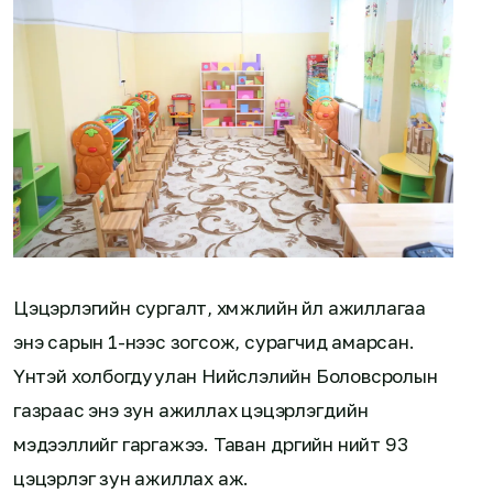
Цэцэрлэгийн сургалт, хүмүүжлийн үйл ажиллагаа
энэ сарын 1-нээс зогсож, сурагчид амарсан.
Үүнтэй холбогдуулан Нийслэлийн Боловсролын
газраас энэ зун ажиллах цэцэрлэгүүдийн
мэдээллийг гаргажээ. Таван дүүргийн нийт 93
цэцэрлэг зун ажиллах аж.