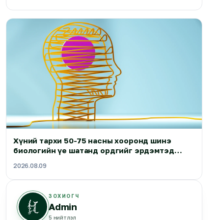
Хүний тархи 50-75 насны хооронд шинэ
биологийн үе шатанд ордгийг эрдэмтэд
илрүүлжээ
2026.08.09
ЗОХИОГЧ
Admin
5
нийтлэл