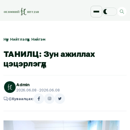
Нүүр
/
Нийтлэлүүд
/
Нийгэм
ТАНИЛЦ: Зун ажиллах
цэцэрлэгүүд
Admin
2026.06.08
· 2026.06.08
0
Хуваалцах: