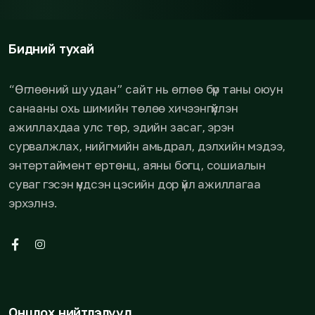
Бидний тухай
“Өглөөний шуудан” сайт нь өглөө бүр таны оюун
санааны охь шимийн төлөө хичээнгүйлэн
ажиллахдаа улс төр, эдийн засаг, эрэн
сурвалжлах, нийгмийн амьдрал, дэлхийн мэдээ,
энтертаймент ертөнц, аяны богц, сошиалын
суваг гэсэн үндсэн цэсийн дор үйл ажиллагаа
эрхэлнэ.
Онцлох нийтлэлүүд