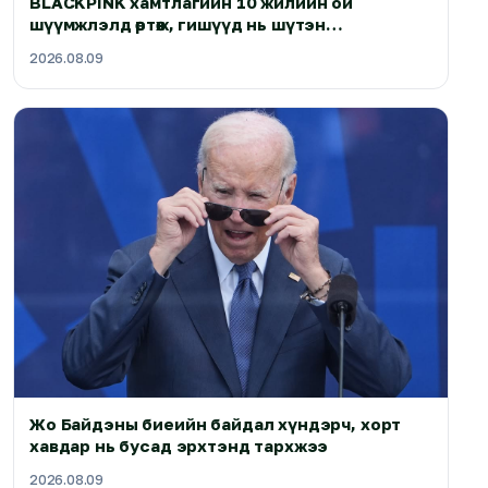
BLACKPINK хамтлагийн 10 жилийн ой
шүүмжлэлд өртөж, гишүүд нь шүтэн
бишрэгчдээсээ уучлалт гуйжээ
2026.08.09
Жо Байдэны биеийн байдал хүндэрч, хорт
хавдар нь бусад эрхтэнд тархжээ
2026.08.09