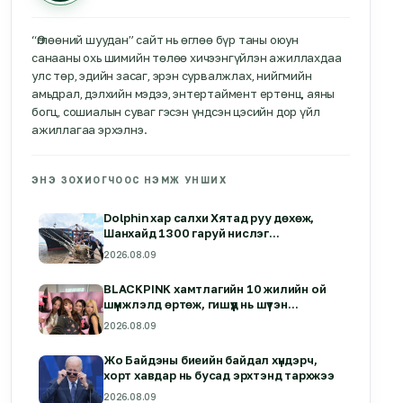
“Өглөөний шуудан” сайт нь өглөө бүр таны оюун
санааны охь шимийн төлөө хичээнгүйлэн ажиллахдаа
улс төр, эдийн засаг, эрэн сурвалжлах, нийгмийн
амьдрал, дэлхийн мэдээ, энтертаймент ертөнц, аяны
богц, сошиалын суваг гэсэн үндсэн цэсийн дор үйл
ажиллагаа эрхэлнэ.
ЭНЭ ЗОХИОГЧООС НЭМЖ УНШИХ
Dolphin хар салхи Хятад руу дөхөж,
Шанхайд 1300 гаруй нислэг
цуцлагдлаа
2026.08.09
BLACKPINK хамтлагийн 10 жилийн ой
шүүмжлэлд өртөж, гишүүд нь шүтэн
бишрэгчдээсээ уучлалт гуйжээ
2026.08.09
Жо Байдэны биеийн байдал хүндэрч,
хорт хавдар нь бусад эрхтэнд тархжээ
2026.08.09