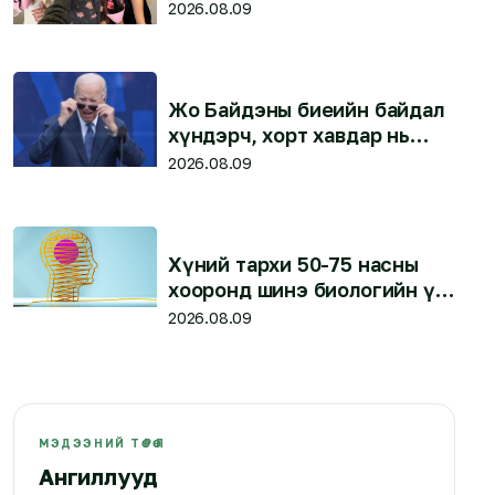
гишүүд нь шүтэн
2026.08.09
бишрэгчдээсээ уучлалт
гуйжээ
Жо Байдэны биеийн байдал
хүндэрч, хорт хавдар нь
бусад эрхтэнд тархжээ
2026.08.09
Хүний тархи 50-75 насны
хооронд шинэ биологийн үе
шатанд ордгийг эрдэмтэд
2026.08.09
илрүүлжээ
МЭДЭЭНИЙ ТӨРӨЛ
Ангиллууд