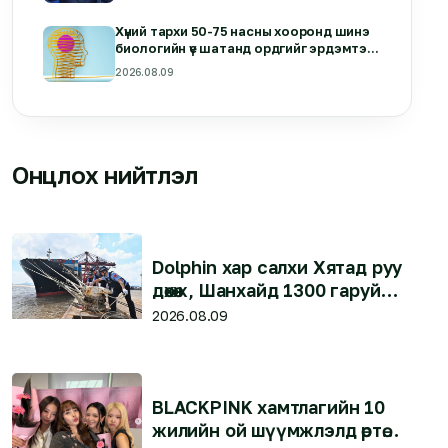
Хүний тархи 50-75 насны хооронд шинэ
биологийн үе шатанд ордгийг эрдэмтэд
илрүүлжээ
2026.08.09
Онцлох нийтлэл
Dolphin хар салхи Хятад руу
дөхөж, Шанхайд 1300 гаруй
нислэг цуцлагдлаа
2026.08.09
BLACKPINK хамтлагийн 10
жилийн ой шүүмжлэлд өртөж,