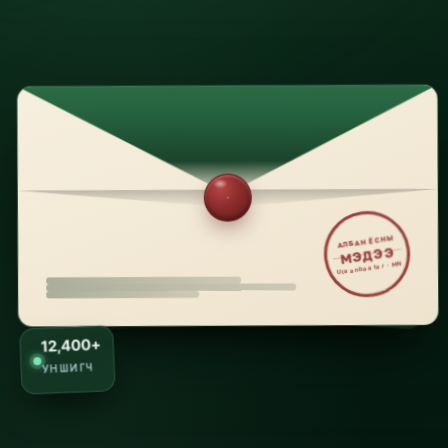
АЛБАН ЁСНЫ
МЭДЭЭ
Ulaanbaatar · MN
12,400+
УНШИГЧ