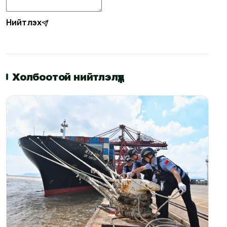
Нийтлэх
Холбоотой нийтлэлүүд