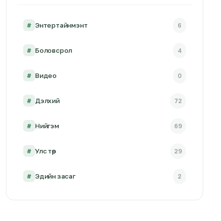
#
Энтертайнмэнт
6
#
Боловсрол
4
#
Видео
0
#
Дэлхий
72
#
Нийгэм
69
#
Улс төр
29
#
Эдийн засаг
2