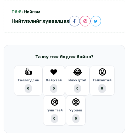
Нийгэм
ТӨРӨЛ:
Нийтлэлийг хуваалцах
Та юу гэж бодож байна?
👍
❤️
😂
😮
Таалагдсан
Хайртай
Инээдтэй
Гайхалтай
0
0
0
0
😢
😡
Гунигтай
Уурлав
0
0