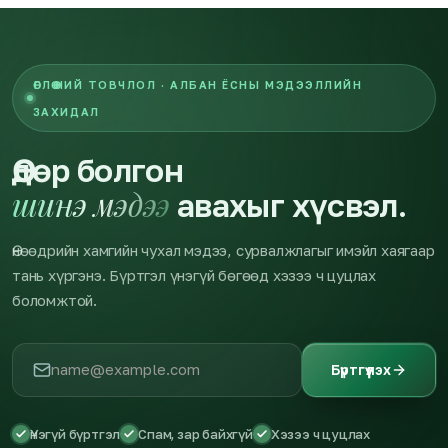
ӨГЛӨӨНИЙ ТОВЧЛОЛ · АЛБАН ЁСНЫ МЭДЭЭЛЛИЙН
ЗАХИДАЛ
Өдөр болгон
шинэ мэдээ
авахыг хүсвэл.
Өнөөдрийн хамгийн чухал мэдээ, сурвалжлагыг имэйл хаягаар
тань хүргэнэ. Бүртгэл үнэгүй бөгөөд хэзээ ч цуцлах
боломжтой.
Бүртгүүлэх
Үнэгүй бүртгэл
Спам, зар байхгүй
Хэзээ ч цуцлах