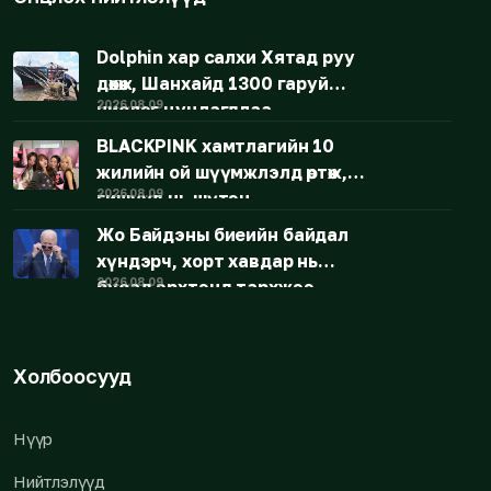
Dolphin хар салхи Хятад руу
дөхөж, Шанхайд 1300 гаруй
2026.08.09
нислэг цуцлагдлаа
BLACKPINK хамтлагийн 10
жилийн ой шүүмжлэлд өртөж,
2026.08.09
гишүүд нь шүтэн
бишрэгчдээсээ уучлалт
Жо Байдэны биеийн байдал
гуйжээ
хүндэрч, хорт хавдар нь
2026.08.09
бусад эрхтэнд тархжээ
Холбоосууд
Нүүр
Нийтлэлүүд