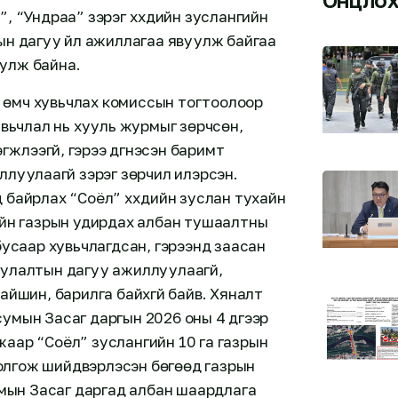
, “Ундраа” зэрэг хүүхдийн зуслангийн
ын дагуу үйл ажиллагаа явуулж байгаа
улж байна.
 өмч хувьчлах комиссын тогтоолоор
увьчлал нь хууль журмыг зөрчсөн,
үүлээгүй, гэрээ дүгнэсэн баримт
луулаагүй зэрэг зөрчил илэрсэн.
 байрлах “Соёл” хүүхдийн зуслан тухайн
ийн газрын удирдах албан тушаалтны
бусаар хувьчлагдсан, гэрээнд заасан
ориулалтын дагуу ажиллуулаагүй,
айшин, барилга байхгүй байв. Хяналт
умын Засаг даргын 2026 оны 4 дүгээр
аар “Соёл” зуслангийн 10 га газрын
 болгож шийдвэрлэсэн бөгөөд газрын
сумын Засаг даргад албан шаардлага