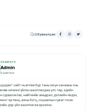
0
Хуваалцах:
ЗОХИОГЧ
Admin
5
нийтлэл
 шуудан” сайт нь өглөө бүр таны оюун санааны охь
өлөө хичээнгүйлэн ажиллахдаа улс төр, эдийн
эн сурвалжлах, нийгмийн амьдрал, дэлхийн мэдээ,
ент ертөнц, аяны богц, сошиалын суваг гэсэн
сийн дор үйл ажиллагаа эрхэлнэ.