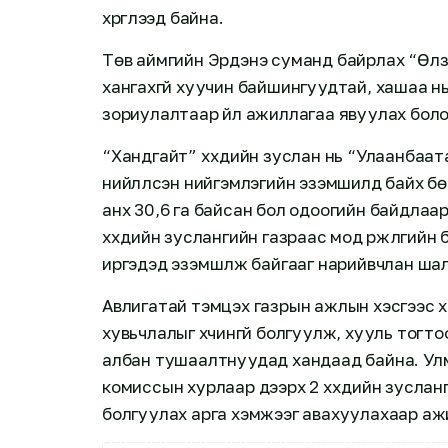
хүргүүлээд байна.
Төв аймгийн Эрдэнэ суманд байрлах “Өлз
хангахгүй хуучин байшингуудтай, хашаа нь
зориулалтаар үйл ажиллагаа явуулах боло
“Хандгайт” хүүхдийн зуслан нь “Улаанбаа
нийлүүлсэн нийгэмлэгийн эзэмшилд байх бө
анх 30,6 га байсан бол одоогийн байдлаар
хүүхдийн зуслангийн газраас мод үржүүлгийн 
иргэдэд эзэмшүүлж байгааг нарийвчлан ша
Авлигатай тэмцэх газрын ажлын хэсгээс х
хувьчлалыг хүчингүй болгуулж, хууль тогто
албан тушаалтнуудад хандаад байна. Ул
комиссын хурлаар дээрх 2 хүүхдийн зуслан
болгуулах арга хэмжээг авахуулахаар а