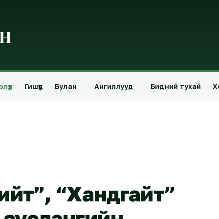
лүүд
Гишүүд
Булан
Ангиллууд
Бидний тухай
Х
зийт”, “Хандгайт”
 зуслангийн