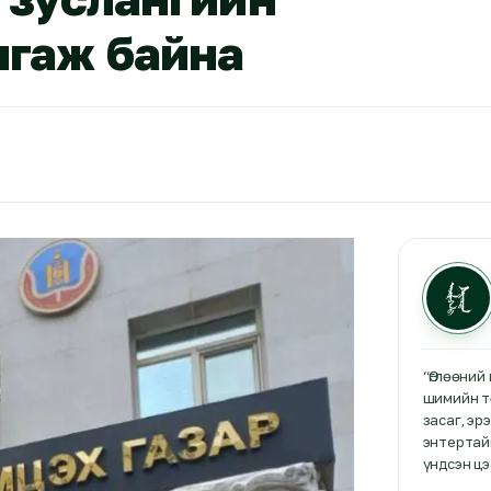
лгаж байна
“Өглөөний
шимийн т
засаг, эр
энтертайм
үндсэн цэ