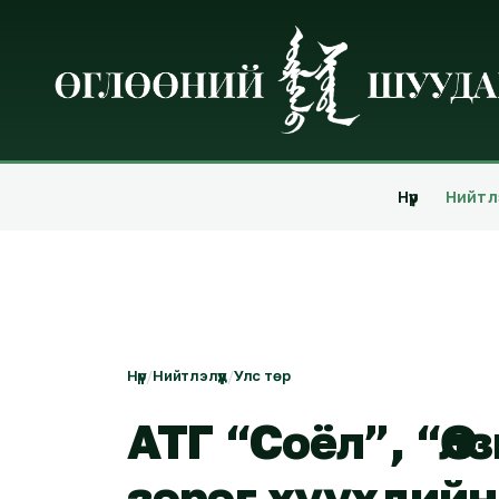
Нүүр
Нийтлэ
Нүүр
/
Нийтлэлүүд
/
Улс төр
АТГ “Соёл”, “Өл
зэрэг хүүхдийн