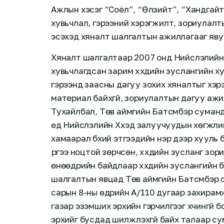
Ажлын хэсэг “Соёл”, “Өлзийт”, “Хандгайт”
хувьчлал, гэрээний хэрэгжилт, зориулалт
эсэхэд хяналт шалгалтын ажиллагааг яву
Хяналт шалгалтаар 2007 онд Нийслэлийн
хувьчлагдсан зарим хүүхдийн зуслангийн х
гэрээнд заасны дагуу зохих хяналтыг хэрэгж
материал байхгүй, зориулалтын дагуу ажил
Тухайлбал, Төв аймгийн Батсүмбэр суманд
үед Нийслэлийн Хүүхэд залуучуудын хөгжл
хамаарал бүхий этгээдийн нэр дээр хууль 
үүргээ ноцтой зөрчсөн, хүүхдийн зусланг з
өнөөдрийн байдлаар хүүхдийн зуслангийн б
шалгалтын явцад Төв аймгийн Батсүмбэр с
сарын 8-ны өдрийн А/110 дугаар захирамж
газар эзэмших эрхийн гэрчилгээг хүчингүй
эрхийг бусдад шилжүүлэхгүй байх талаар 