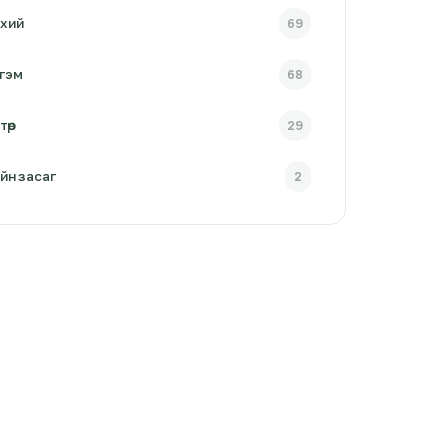
хий
69
гэм
68
төр
29
йн засаг
2