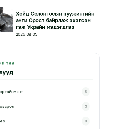
Хойд Солонгосын пуужингийн
анги Орост байрлаж эхэлсэн
гэж Украйн мэдэгдлээ
2026.08.05
Й ТӨРӨЛ
лууд
ертайнмэнт
5
овсрол
3
део
0