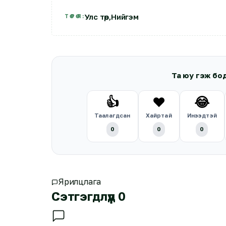
Улс төр
,
Нийгэм
ТӨРӨЛ:
Та юу гэж бо
👍
❤️
😂
Таалагдсан
Хайртай
Инээдтэй
0
0
0
Ярилцлага
Сэтгэгдлүүд
0