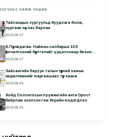
ИОГЧООС НЭМЖ УНШИХ
Тайландын сургуульд буудлага болж,
зургаан хүн нас барлаа
2026.08.07
Б.Пүрэвдагва: Найман салбарын 103
үйлчилгээний бүртгэлийг цуцалснаар бизнес
эрхлэхэд таатай нөхцөл бүрдэнэ
2026.08.07
Зайсангийн баруун талын гүүрний замын
хөдөлгөөнийг маргаашаас түр хаана
2026.08.06
Хойд Солонгосын пуужингийн анги Орост
байрлаж эхэлсэн гэж Украйн мэдэгдлээ
2026.08.05
 нийтлэл