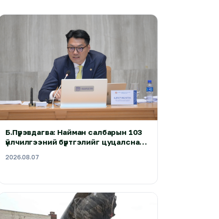
Б.Пүрэвдагва: Найман салбарын 103
үйлчилгээний бүртгэлийг цуцалснаар
бизнес эрхлэхэд таатай нөхцөл
2026.08.07
бүрдэнэ