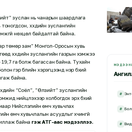
ийт” зуслан нь чанарын шаардлага
 тоногдсон, хүүхдийн зуслангийн
мжгүй нөхцөл байдалтай байна.
тар төмөр зам” Монгол-Оросын хувь
гөөд хүүхдийн зуслангийн газрын хэмжээ
 19,7 га болж багассан байна. Тухайн
МЭДЭЭНИ
болон гэр бүлийн хэрэгцээнд нэр бүхий
Ангил
лгаж байна.
үүхдийн “Соёл”, ”Өлзийт” зуслангийн
#
Энт
омжид нийцүүлэхээр холбогдох эрх бүхий
маар Нийслэлийн өмч хувьчлах
#
Бол
гийн өмч хувьчлалын асуудлыг хүчингүй
жиллаж байна
гэж АТГ-аас мэдээллээ.
#
Ви