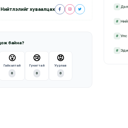
#
Дэл
Нийтлэлийг хуваалцах
#
Ний
#
Улс 
дож байна?
#
Эди
😮
😢
😡
Гайхалтай
Гунигтай
Уурлав
0
0
0