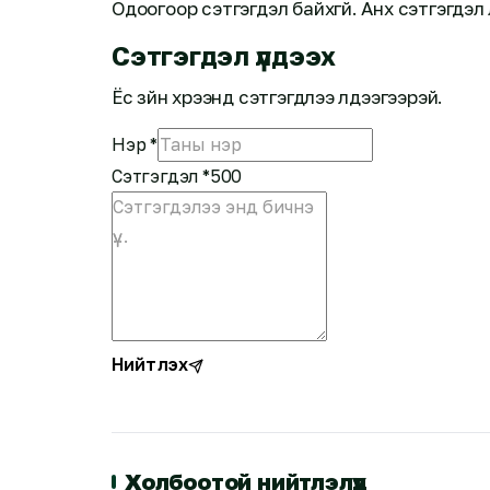
Одоогоор сэтгэгдэл байхгүй. Анх сэтгэгдэл 
Сэтгэгдэл үлдээх
Ёс зүйн хүрээнд сэтгэгдлээ үлдээгээрэй.
Нэр
*
Сэтгэгдэл
*
500
Нийтлэх
Холбоотой нийтлэлүүд