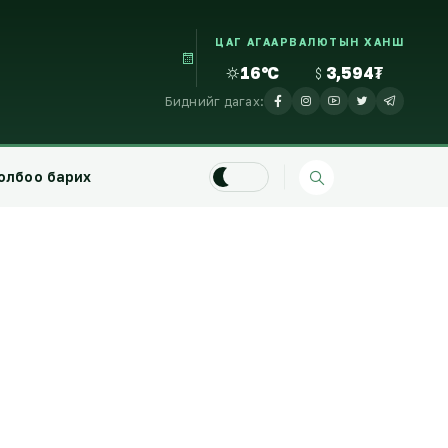
ЦАГ АГААР
ВАЛЮТЫН ХАНШ
16°C
3,594₮
Биднийг дагах:
олбоо барих