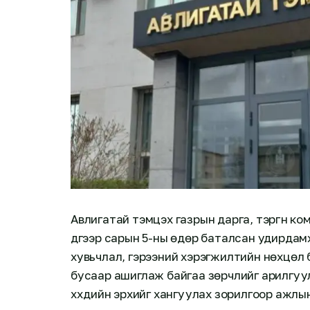
Авлигатай тэмцэх газрын дарга, тэргүүн к
дүгээр сарын 5-ны өдөр баталсан удирдам
хувьчлал, гэрээний хэрэгжилтийн нөхцөл 
бусаар ашиглаж байгаа зөрчлийг арилгуула
хүүхдийн эрхийг хангуулах зорилгоор ажл