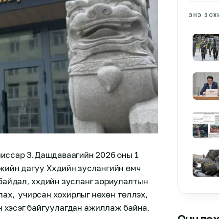
ЭНЭ ЗОХ
омиссар З.Дашдаваагийн 2026 оны 1
жийн дагуу Хүүхдийн зуслангийн өмч
байдал, хүүхдийн зусланг зориулалтын
х, учирсан хохирлыг нөхөн төлүүлэх,
ын хэсэг байгуулагдан ажиллаж байна.
Онцлох