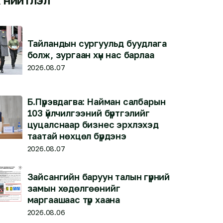
Тайландын сургуульд буудлага
болж, зургаан хүн нас барлаа
2026.08.07
Б.Пүрэвдагва: Найман салбарын
103 үйлчилгээний бүртгэлийг
цуцалснаар бизнес эрхлэхэд
таатай нөхцөл бүрдэнэ
2026.08.07
Зайсангийн баруун талын гүүрний
замын хөдөлгөөнийг
маргаашаас түр хаана
2026.08.06