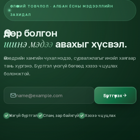
ӨГЛӨӨНИЙ ТОВЧЛОЛ · АЛБАН ЁСНЫ МЭДЭЭЛЛИЙН
ЗАХИДАЛ
Өдөр болгон
шинэ мэдээ
авахыг хүсвэл.
Өнөөдрийн хамгийн чухал мэдээ, сурвалжлагыг имэйл хаягаар
тань хүргэнэ. Бүртгэл үнэгүй бөгөөд хэзээ ч цуцлах
боломжтой.
Бүртгүүлэх
Үнэгүй бүртгэл
Спам, зар байхгүй
Хэзээ ч цуцлах