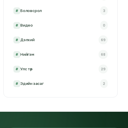
#
Боловсрол
3
#
Видео
0
#
Дэлхий
69
#
Нийгэм
68
#
Улс төр
29
#
Эдийн засаг
2