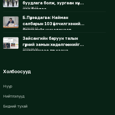
буудлага болж, зургаан хүн
2026.08.07
нас барлаа
Б.Пүрэвдагва: Найман
салбарын 103 үйлчилгээний
2026.08.07
бүртгэлийг цуцалснаар
бизнес эрхлэхэд таатай
Зайсангийн баруун талын
нөхцөл бүрдэнэ
гүүрний замын хөдөлгөөнийг
2026.08.06
маргаашаас түр хаана
Холбоосууд
Нүүр
Нийтлэлүүд
Бидний тухай