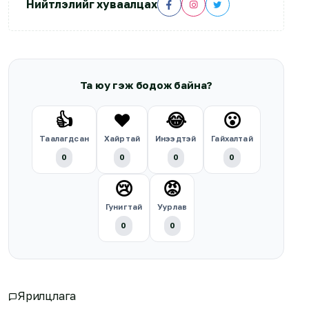
Нийтлэлийг хуваалцах
Та юу гэж бодож байна?
👍
❤️
😂
😮
Таалагдсан
Хайртай
Инээдтэй
Гайхалтай
0
0
0
0
😢
😡
Гунигтай
Уурлав
0
0
Ярилцлага