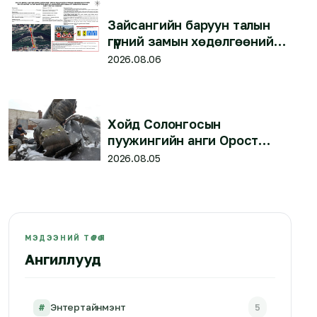
Зайсангийн баруун талын
гүүрний замын хөдөлгөөнийг
маргаашаас түр хаана
2026.08.06
Хойд Солонгосын
пуужингийн анги Орост
байрлаж эхэлсэн гэж
2026.08.05
Украйн мэдэгдлээ
МЭДЭЭНИЙ ТӨРӨЛ
Ангиллууд
#
Энтертайнмэнт
5