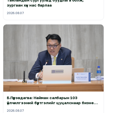
Тайландын сургуульд буудлага болж,
зургаан хүн нас барлаа
2026.08.07
Б.Пүрэвдагва: Найман салбарын 103
үйлчилгээний бүртгэлийг цуцалснаар бизнес
эрхлэхэд таатай нөхцөл бүрдэнэ
2026.08.07