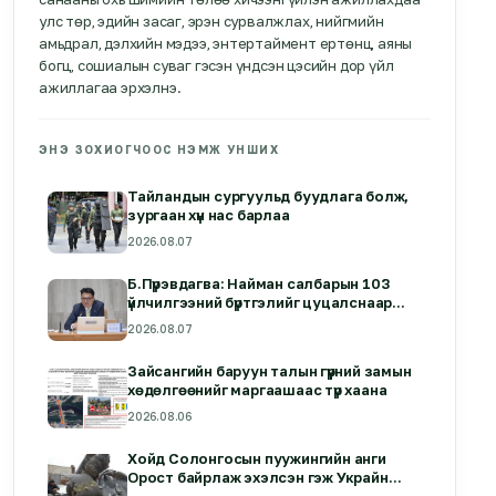
улс төр, эдийн засаг, эрэн сурвалжлах, нийгмийн
амьдрал, дэлхийн мэдээ, энтертаймент ертөнц, аяны
богц, сошиалын суваг гэсэн үндсэн цэсийн дор үйл
ажиллагаа эрхэлнэ.
ЭНЭ ЗОХИОГЧООС НЭМЖ УНШИХ
Тайландын сургуульд буудлага болж,
зургаан хүн нас барлаа
2026.08.07
Б.Пүрэвдагва: Найман салбарын 103
үйлчилгээний бүртгэлийг цуцалснаар
бизнес эрхлэхэд таатай нөхцөл бүрдэнэ
2026.08.07
Зайсангийн баруун талын гүүрний замын
хөдөлгөөнийг маргаашаас түр хаана
2026.08.06
Хойд Солонгосын пуужингийн анги
Орост байрлаж эхэлсэн гэж Украйн