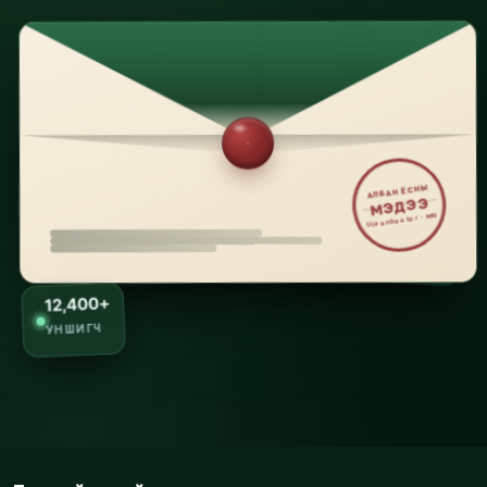
АЛБАН ЁСНЫ
МЭДЭЭ
Ulaanbaatar · MN
12,400+
УНШИГЧ