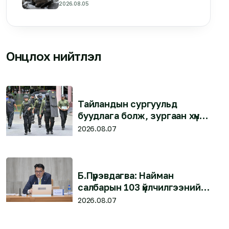
мэдэгдлээ
2026.08.05
Онцлох нийтлэл
Тайландын сургуульд
буудлага болж, зургаан хүн
нас барлаа
2026.08.07
Б.Пүрэвдагва: Найман
салбарын 103 үйлчилгээний
бүртгэлийг цуцалснаар
2026.08.07
бизнес эрхлэхэд таатай
нөхцөл бүрдэнэ