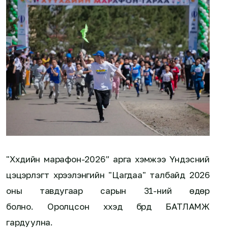
"Хүүхдийн марафон-2026” арга хэмжээ Үндэсний
цэцэрлэгт хүрээлэнгийн "Цагдаа" талбайд 2026
оны тавдугаар сарын 31-ний өдөр
болно. Оролцсон хүүхэд бүрд БАТЛАМЖ
гардуулна.