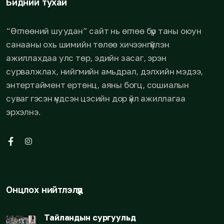
Бидний тухай
“Өглөөний шуудан” сайт нь өглөө бүр таны оюун
санааны охь шимийн төлөө хичээнгүйлэн
ажиллахдаа улс төр, эдийн засаг, эрэн
сурвалжлах, нийгмийн амьдрал, дэлхийн мэдээ,
энтертаймент ертөнц, аяны богц, сошиалын
суваг гэсэн үндсэн цэсийн дор үйл ажиллагаа
эрхэлнэ.
Онцлох нийтлэлүүд
Тайландын сургуульд