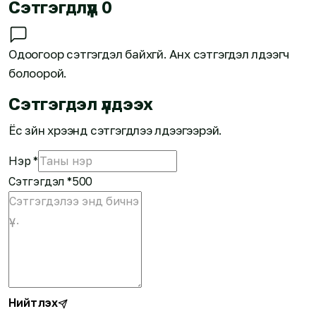
Сэтгэгдлүүд
0
Одоогоор сэтгэгдэл байхгүй. Анх сэтгэгдэл үлдээгч
болоорой.
Сэтгэгдэл үлдээх
Ёс зүйн хүрээнд сэтгэгдлээ үлдээгээрэй.
Нэр
*
Сэтгэгдэл
*
500
Нийтлэх