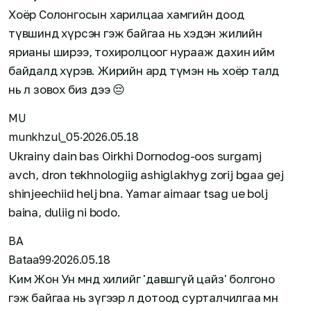
Хоёр Солонгосын харилцаа хамгийн доод
түвшинд хүрсэн гэж байгаа нь хэдэн жилийн
ярианы ширээ, тохиролцоог нурааж дахин ийм
байдалд хүрэв. Жирийн ард түмэн нь хоёр талд
нь л зовох биз дээ 😔
MU
munkhzul_05
·
2026.05.18
Ukrainy dain bas Oirkhi Dornodog-oos surgamj
avch, dron tekhnologiig ashiglakhyg zorij bgaa gej
shinjeechiid helj bna. Yamar aimaar tsag ue bolj
baina, duliig ni bodo.
BA
Bataa99
·
2026.05.18
Ким Жон Ун өмнөд хилийг 'давшгүй цайз' болгоно
гэж байгаа нь зүгээр л дотоод сурталчилгаа мөн