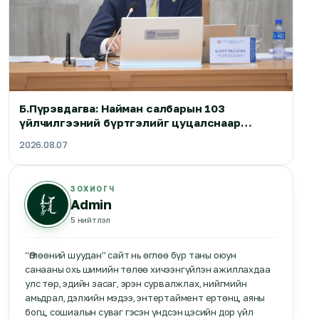
Б.Пүрэвдагва: Найман салбарын 103
үйлчилгээний бүртгэлийг цуцалснаар
бизнес эрхлэхэд таатай нөхцөл бүрдэнэ
2026.08.07
ЗОХИОГЧ
Admin
5
нийтлэл
“Өглөөний шуудан” сайт нь өглөө бүр таны оюун
санааны охь шимийн төлөө хичээнгүйлэн ажиллахдаа
улс төр, эдийн засаг, эрэн сурвалжлах, нийгмийн
амьдрал, дэлхийн мэдээ, энтертаймент ертөнц, аяны
богц, сошиалын суваг гэсэн үндсэн цэсийн дор үйл