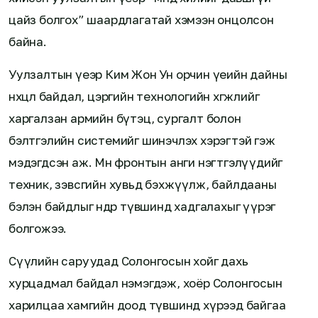
цайз болгох” шаардлагатай хэмээн онцолсон
байна.
Уулзалтын үеэр Ким Жон Ун орчин үеийн дайны
нөхцөл байдал, цэргийн технологийн хөгжлийг
харгалзан армийн бүтэц, сургалт болон
бэлтгэлийн системийг шинэчлэх хэрэгтэй гэж
мэдэгдсэн аж. Мөн фронтын анги нэгтгэлүүдийг
техник, зэвсгийн хувьд бэхжүүлж, байлдааны
бэлэн байдлыг өндөр түвшинд хадгалахыг үүрэг
болгожээ.
Сүүлийн саруудад Солонгосын хойг дахь
хурцадмал байдал нэмэгдэж, хоёр Солонгосын
харилцаа хамгийн доод түвшинд хүрээд байгаа