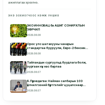
ажиллагаа эрхэлнэ.
ЭНЭ ЗОХИОГЧООС НЭМЖ УНШИХ
ЭКО ИННОВАЦ ба АШИГ СОНИРХЛЫН
ЗӨРЧИЛ
2026.08.08
Орос улс шатахууны чанарын
стандартаа бууруулж, Евро-2 бензиныг
зөвшөөрлөө
2026.08.08
Тайландын сургуульд буудлага болж,
зургаан хүн нас барлаа
2026.08.07
Б.Пүрэвдагва: Найман салбарын 103
үйлчилгээний бүртгэлийг цуцалснаар
бизнес эрхлэхэд таатай нөхцөл бүрдэнэ
2026.08.07