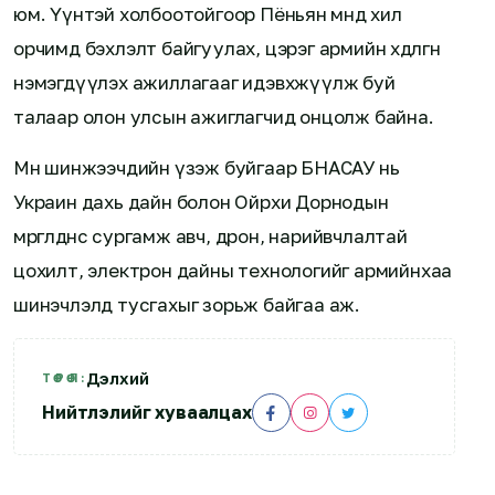
юм. Үүнтэй холбоотойгоор Пёньян өмнөд хил
орчимд бэхлэлт байгуулах, цэрэг армийн хөдөлгөөнөө
нэмэгдүүлэх ажиллагааг идэвхжүүлж буй
талаар олон улсын ажиглагчид онцолж байна.
Мөн шинжээчдийн үзэж буйгаар БНАСАУ нь
Украин дахь дайн болон Ойрхи Дорнодын
мөргөлдөөнөөс сургамж авч, дрон, нарийвчлалтай
цохилт, электрон дайны технологийг армийнхаа
шинэчлэлд тусгахыг зорьж байгаа аж.
Дэлхий
ТӨРӨЛ:
Нийтлэлийг хуваалцах