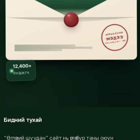
АЛБАН ЁСНЫ
МЭДЭЭ
Ulaanbaatar · MN
12,400+
УНШИГЧ
Бидний тухай
“Өглөөний шуудан” сайт нь өглөө бүр таны оюун