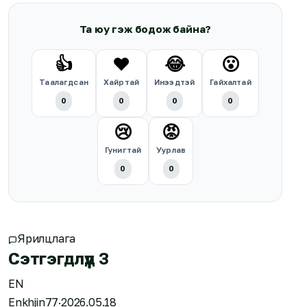
Та юу гэж бодож байна?
👍
❤️
😂
😮
Таалагдсан
Хайртай
Инээдтэй
Гайхалтай
0
0
0
0
😢
😡
Гунигтай
Уурлав
0
0
Ярилцлага
Сэтгэгдлүүд
3
EN
Enkhjin77
·
2026.05.18