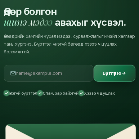
Өдөр болгон
шинэ мэдээ
авахыг хүсвэл.
Өнөөдрийн хамгийн чухал мэдээ, сурвалжлагыг имэйл хаягаар
тань хүргэнэ. Бүртгэл үнэгүй бөгөөд хэзээ ч цуцлах
боломжтой.
Бүртгүүлэх
Үнэгүй бүртгэл
Спам, зар байхгүй
Хэзээ ч цуцлах