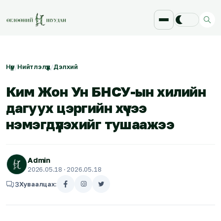
Нүүр
/
Нийтлэлүүд
/
Дэлхий
Ким Жон Ун БНСУ-ын хилийн
дагуух цэргийн хүчээ
нэмэгдүүлэхийг тушаажээ
Admin
2026.05.18
· 2026.05.18
3
Хуваалцах: