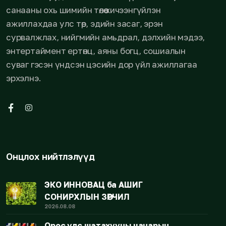
санааны охь шимийн төлөө хичээнгүйлэн
ажиллахдаа улс төр, эдийн засаг, эрэн
сурвалжлах, нийгмийн амьдрал, дэлхийн мэдээ,
энтертаймент ертөнц, аяны богц, сошиалын
суваг гэсэн үндсэн цэсийн дор үйл ажиллагаа
эрхэлнэ.
Онцлох нийтлэлүүд
ЭКО ИННОВАЦ ба АШИГ
СОНИРХЛЫН ЗӨРЧИЛ
2026.08.08
Орос улс шатахууны чанарын