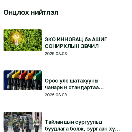
Онцлох нийтлэл
ЭКО ИННОВАЦ ба АШИГ
СОНИРХЛЫН ЗӨРЧИЛ
2026.08.08
Орос улс шатахууны
чанарын стандартаа
бууруулж, Евро-2 бензиныг
2026.08.08
зөвшөөрлөө
Тайландын сургуульд
буудлага болж, зургаан хүн