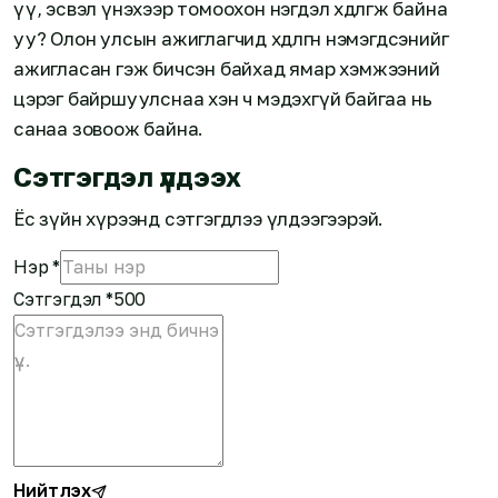
үү, эсвэл үнэхээр томоохон нэгдэл хөдөлгөж байна
уу? Олон улсын ажиглагчид хөдөлгөөн нэмэгдсэнийг
ажигласан гэж бичсэн байхад ямар хэмжээний
цэрэг байршуулснаа хэн ч мэдэхгүй байгаа нь
санаа зовоож байна.
Сэтгэгдэл үлдээх
Ёс зүйн хүрээнд сэтгэгдлээ үлдээгээрэй.
Нэр
*
Сэтгэгдэл
*
500
Нийтлэх