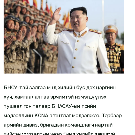
БНСУ-тай залгаа өмнөд хилийн бүс дэх цэргийн
хүч, хамгаалалтаа эрчимтэй нэмэгдүүлэх
тушаал өгсөн талаар БНАСАУ-ын төрийн
мэдээллийн KCNA агентлаг мэдээлжээ. Тэрбээр
армийн дивиз, бригадын командлагч нартай
хийсэн уулзалтын үеэр “өмнөд хилийг давшгүй