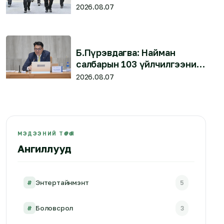
нас барлаа
2026.08.07
Б.Пүрэвдагва: Найман
салбарын 103 үйлчилгээний
бүртгэлийг цуцалснаар
2026.08.07
бизнес эрхлэхэд таатай
нөхцөл бүрдэнэ
МЭДЭЭНИЙ ТӨРӨЛ
Ангиллууд
#
Энтертайнмэнт
5
#
Боловсрол
3