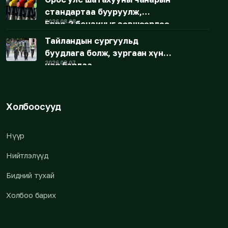
стандартаа бууруулж,
2026.08.08
Евро-2 бензиныг зөвшөөрлөө
Тайландын сургуульд
буудлага болж, зургаан хүн
2026.08.07
нас барлаа
Холбоосууд
Нүүр
Нийтлэлүүд
Бидний тухай
Холбоо барих